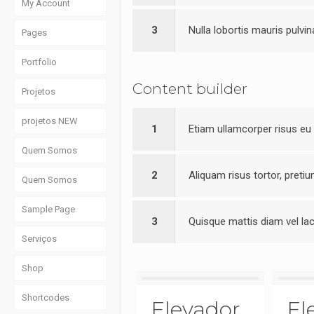
My Account
3
Nulla lobortis mauris pulvin
Pages
Portfolio
Content builder
Projetos
projetos NEW
1
Etiam ullamcorper risus eu 
Quem Somos
2
Aliquam risus tortor, pretiu
Quem Somos
Sample Page
3
Quisque mattis diam vel la
Serviços
Shop
Shortcodes
Elevador
El