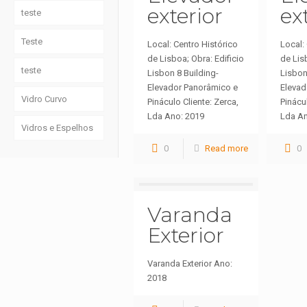
exterior
ex
teste
Teste
Local: Centro Histórico
Local:
de Lisboa; Obra: Edificio
de Lis
teste
Lisbon 8 Building-
Lisbon
Elevador Panorâmico e
Elevad
Vidro Curvo
Pináculo Cliente: Zerca,
Pinácul
Lda Ano: 2019
Lda A
Vidros e Espelhos
0
Read more
0
Varanda
Exterior
Varanda Exterior Ano:
2018