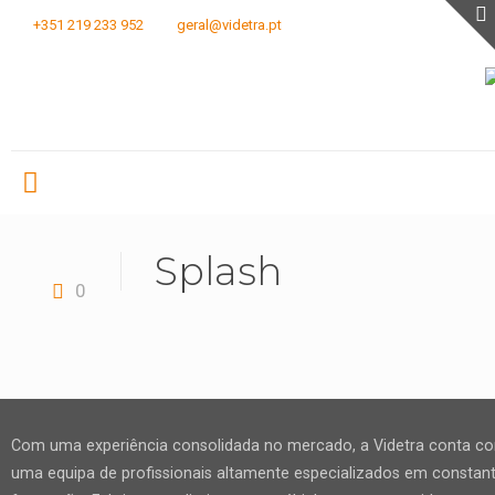
+351 219 233 952
geral@videtra.pt
Splash
0
Com uma experiência consolidada no mercado, a Videtra conta c
uma equipa de profissionais altamente especializados em constan