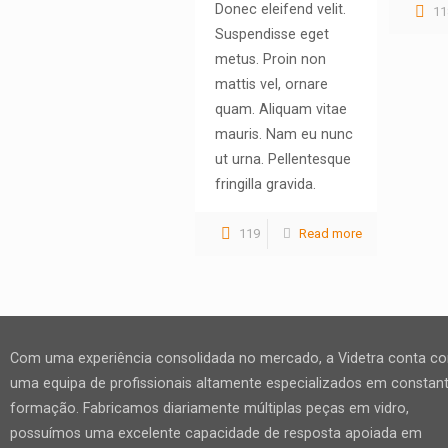
Donec eleifend velit.
11
Suspendisse eget
metus. Proin non
mattis vel, ornare
quam. Aliquam vitae
mauris. Nam eu nunc
ut urna. Pellentesque
fringilla gravida.
119
Read more
Com uma experiência consolidada no mercado, a Videtra conta c
uma equipa de profissionais altamente especializados em constan
formação. Fabricamos diariamente múltiplas peças em vidro,
possuímos uma excelente capacidade de resposta apoiada em