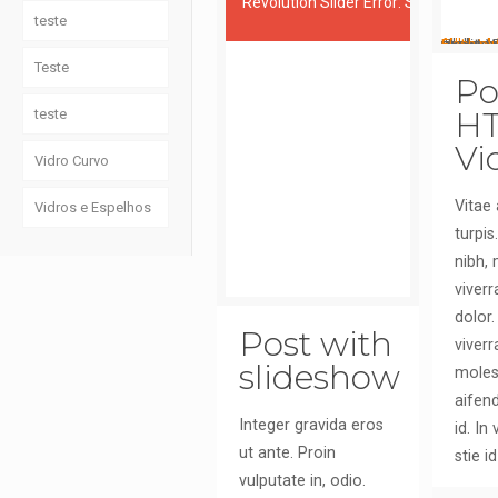
Revolution Slider Error: Slider with al
teste
play
play
pause
stop
mute
unmute
max vol
full scre
restore 
repeat
repeat o
jPlayer V
Update 
To play the media you will need to either update your browser to a recent version or update your
Flash pl
Teste
Po
H
teste
Vi
Vidro Curvo
Vitae 
Vidros e Espelhos
turpis
nibh, 
viverr
dolor.
Post with
viverr
slideshow
molest
aifend
Integer gravida eros
id. In
ut ante. Proin
stie id
vulputate in, odio.