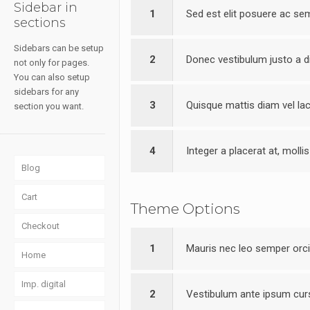
Sidebar in
1
Sed est elit posuere ac se
sections
Sidebars can be setup
2
Donec vestibulum justo a d
not only for pages.
You can also setup
sidebars for any
3
Quisque mattis diam vel la
section you want.
4
Integer a placerat at, molli
Blog
Cart
Theme Options
Checkout
1
Mauris nec leo semper orci 
Home
Imp. digital
2
Vestibulum ante ipsum curs