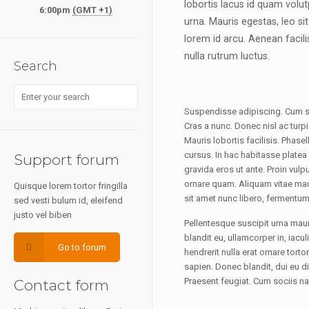
lobortis lacus id quam volu
6:00pm
(GMT +1)
urna. Mauris egestas, leo si
lorem id arcu. Aenean facil
nulla rutrum luctus.
Search
Suspendisse adipiscing. Cum soc
Cras a nunc. Donec nisl ac turp
Mauris lobortis facilisis. Phasel
cursus. In hac habitasse plate
Support forum
gravida eros ut ante. Proin vulp
ornare quam. Aliquam vitae mauri
Quisque lorem tortor fringilla
sit amet nunc libero, fermentum 
sed vesti bulum id, eleifend
justo vel biben
Pellentesque suscipit urna maur
blandit eu, ullamcorper in, iacul
Go to forum
hendrerit nulla erat ornare tort
sapien. Donec blandit, dui eu d
Praesent feugiat. Cum sociis n
Contact form