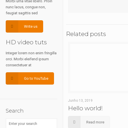
Morbi urna vitae libero. Proin
nunc lacus, congue non,
feugiat sagittis sed
Write us
Related posts
HD video tuts
Integer lorem non enim fringilla
orci. Morbi eleifend ipsum
consectetuer at
Go to YouTube
Junho 13, 2019
Hello world!
Search
Read more