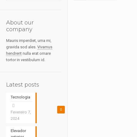
About our
company
Mauris imperdiet, urna mi,
gravida sod ales.
Vivamus
hendrerit
nulla erat ornare
tortor in vestibulum id.
Latest posts
Tecnologia
0
Fevereiro 7,
2024
Elevador
exterior