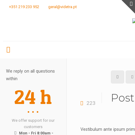
+351 219 233 952
geral@videtra.pt
We reply on all questions
within
24 h
Post
223
We offer support for our
customers
Vestibulum ante ipsum primis
Mon - Fri 8:00am -